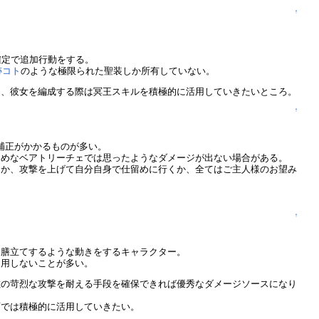
↑
確定で追加行動をする。
跡コト
のような極限られた聖装しか所有していない。
め、彼女を編成する際は冥王スキルを積極的に活用していきたいところ。
↑
補正がかかるものが多い。
えめなベアトリーチェでは思ったようなダメージが出ない場合がある。
るか、攻撃を上げて自分自身で仕留めに行くか、全てはご主人様のお望み
↑
お膳立てするような動きをするキャラクター。
通用しないことが多い。
敵の苛烈な攻撃を耐える手段を確保できれば優秀なダメージソースになり
面では積極的に活用していきたい。