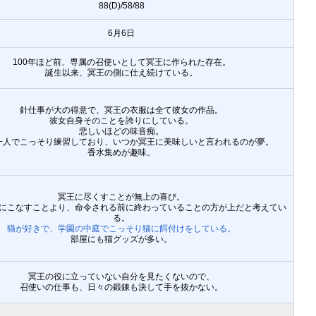
88(D)/58/88
6月6日
100年ほど前、専属の召使いとして冥王に作られた存在。
誕生以来、冥王の側に仕え続けている。
針仕事が大の得意で、冥王の衣服は全て彼女の作品。
彼女自身そのことを誇りにしている。
悲しいほどの味音痴。
一人でこっそり練習しており、いつか冥王に美味しいと言われるのが夢。
香水集めが趣味。
冥王に尽くすことが無上の喜び。
にこなすことより、命令される前に終わっていることの方が上だと考えてい
る。
猫が好きで、学園の中庭でこっそり猫に餌付けをしている。
部屋にも猫グッズが多い。
冥王の役に立っていない自分を見たくないので、
召使いの仕事も、日々の鍛錬も決して手を抜かない。