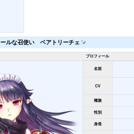
クールな召使い ベアトリーチェ
†
プロフィール
名前
CV
種族
性別
身長