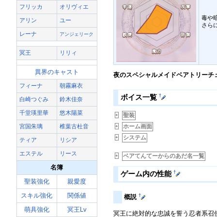
フリッカ
オリヴィエ
毒や
アリン
ユー
さら
レーナ
アンジェリーク
冥王
リリィ
異界のキャスト
夜のスペシャルメイドベアトリーチ
フィーナ
朝霧麻衣
†
ボイス一覧
白崎つぐみ
鈴木佳奈
千堂瑛里華
悠木陽菜
聖装
+
宮国朱璃
椎葉古杜音
ホーム画面
+
システム
+
ティア
リシア
エステル
リース
ベアてんてーからのあだ名一覧
+
名簿
†
ゲーム内の性能
聖装強化
親愛度
スキル強化
関係値
†
概説
萌具強化
冥王Lv
冥王に絶対的な忠誠を誓う忍者系召