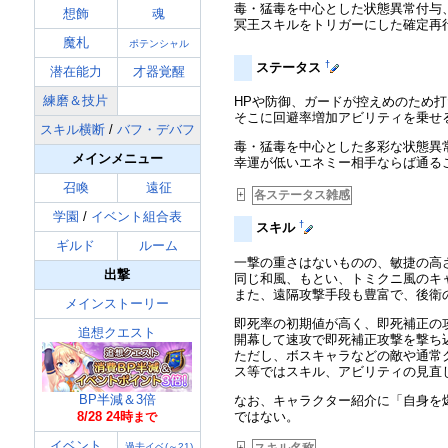
毒・猛毒を中心とした状態異常付与
想飾
魂
冥王スキルをトリガーにした確定再
魔札
ポテンシャル
†
ステータス
潜在能力
才器覚醒
練磨＆技片
HPや防御、ガードが控えめのため
そこに回避率増加アビリティを乗せ
スキル横断
/
バフ・デバフ
毒・猛毒を中心とした多彩な状態異
メインメニュー
幸運が低いエネミー相手ならば通る
召喚
遠征
各ステータス雑感
+
学園
/
イベント組合表
†
スキル
ギルド
ルーム
一撃の重さはないものの、敏捷の高
出撃
同じ和風、もとい、トミクニ風のキ
また、遠隔攻撃手段も豊富で、後衛
メインストーリー
即死率の初期値が高く、即死補正の
追想クエスト
開幕して速攻で即死補正攻撃を撃ち
ただし、ボスキャラなどの敵や通常
ス等ではスキル、アビリティの見直
BP半減＆3倍
なお、キャラクター紹介に「自身を
ではない。
8/28 24時
まで
イベント
過去イベ(～21)
スキル名称
+