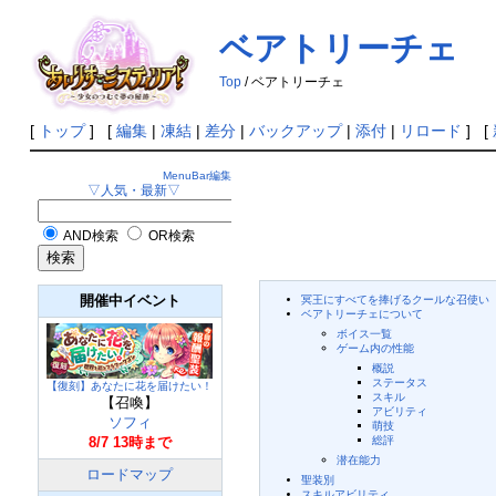
ベアトリーチェ
Top
/ ベアトリーチェ
[
トップ
] [
編集
|
凍結
|
差分
|
バックアップ
|
添付
|
リロード
] [
MenuBar編集
▽人気・最新▽
AND検索
OR検索
開催中イベント
冥王にすべてを捧げるクールな召使い
ベアトリーチェについて
ボイス一覧
ゲーム内の性能
概説
ステータス
【復刻】あなたに花を届けたい！
スキル
【召喚】
アビリティ
ソフィ
萌技
8/7 13時まで
総評
潜在能力
ロードマップ
聖装別
スキルアビリティ