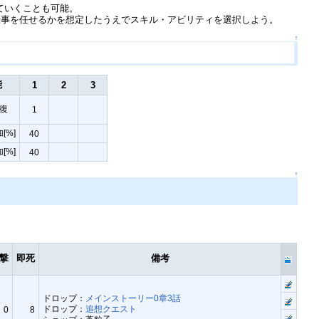
ていくことも可能。
仕事を任せるかを想定したうえでスキル・アビリティを選択しよう。
↑
能
1
2
3
回復
1
[%]
40
[%]
40
↑
撃
即死
備考
ドロップ：
メインストーリー0章3話
ドロップ：
追想クエスト
0
8