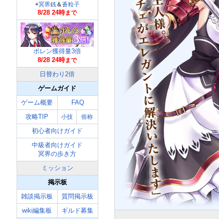
+
冥界銭
＆
蒼粒子
8/28 24時
まで
ポレン獲得量3倍
8/28 24時
まで
日替わり2倍
ゲームガイド
ゲーム概要
FAQ
攻略TIP
小技
俗称
初心者向けガイド
中級者向けガイド
冥界の歩き方
ミッション
掲示板
雑談掲示板
質問掲示板
wiki編集板
ギルド募集