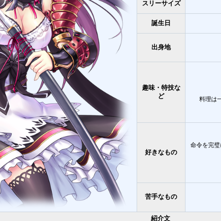
スリーサイズ
誕生日
出身地
趣味・特技な
ど
料理は
命令を完璧
好きなもの
苦手なもの
紹介文