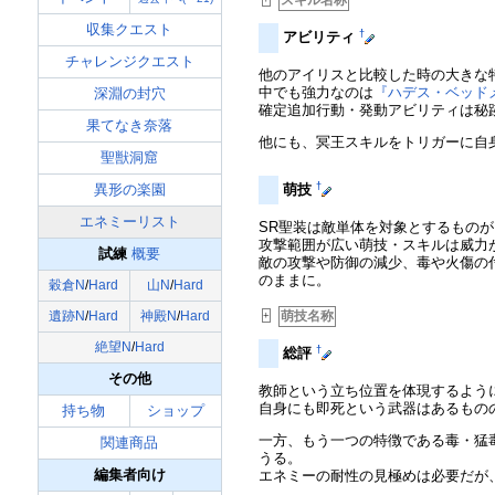
収集クエスト
†
アビリティ
チャレンジクエスト
他のアイリスと比較した時の大きな
中でも強力なのは
『ハデス・ベッド
深淵の封穴
確定追加行動・発動アビリティは秘跡
果てなき奈落
他にも、冥王スキルをトリガーに自
聖獣洞窟
†
異形の楽園
萌技
エネミーリスト
SR聖装は敵単体を対象とするもの
攻撃範囲が広い萌技・スキルは威力
試練
概要
敵の攻撃や防御の減少、毒や火傷の
のままに。
穀倉N
/
Hard
山N
/
Hard
遺跡N
/
Hard
神殿N
/
Hard
萌技名称
+
絶望N
/
Hard
†
総評
その他
教師という立ち位置を体現するよう
自身にも即死という武器はあるもの
持ち物
ショップ
一方、もう一つの特徴である毒・猛
関連商品
うる。
編集者向け
エネミーの耐性の見極めは必要だが