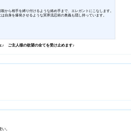
暗殺から相手を縛り付けるような絡め手まで、エレガントにこなします。
には自身を爆発させるような冥界流忍術の奥義も隠し持っています。
ェ♪ ご主人様の欲望の全てを受け止めます♪
使い。