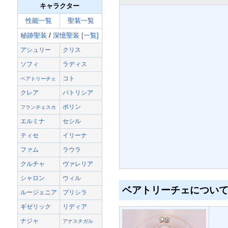
キャラクター
性能一覧
聖装一覧
秘跡聖装
/
深憶聖装
[一覧]
アシュリー
クリス
ソフィ
ラディス
コト
ベアトリーチェ
クレア
パトリシア
ポリン
フランチェスカ
エルミナ
セシル
ティセ
イリーナ
ファム
ラウラ
クルチャ
ヴァレリア
シャロン
ウィル
ベアトリーチェについ
ルージェニア
プリシラ
ギゼリック
リディア
ナジャ
アナスチガル