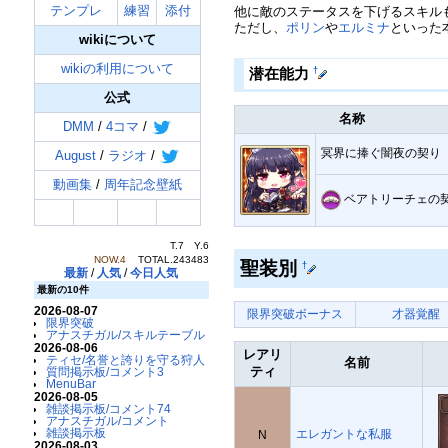
テンプレ
練習
添付
他に敵のステータスを下げるスキル
ただし、
ポリン
や
エルミナ
といった
wikiについて
wikiの利用について
†
潜在能力
公式
名称
DMM
/
4コマ
/
冥界に捧ぐ闇夜の契り
August
/
ラジオ
/
動画集
/
周年記念壁紙
ベアトリーチェの
T.7 Y.6
NOW.4
TOTAL.243483
聖装別
†
最新
/
人気
/
今日人気
最新の10件
2026-08-07
限界突破ボーナス
才器覚醒
限界突破
アナスチガル/スキルテーブル
2026-08-06
レアリ
ティセ/名誉と誇りを守る狩人
名前
ティ
質問掲示板/コメント3
MenuBar
2026-08-05
雑談掲示板/コメント74
アナスチガル/コメント
雑談掲示板
エレガントな私服
N
2026-08-03