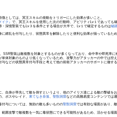
特徴としては、冥王スキルの発動をトリガーにした効果が多いこと。
メイク』
で、冥王スキルを使用した次の行動時、アビリティLv１であっても
・深憶聖装でもLv３を条件とする場合が大半で、Lv１で確定するものは
秘
身に繚乱を付与したり、状態異常を解除したりと便利な効果が揃っているた
が、SSR聖装は敵複数を対象とするものが多くなっており、命中率や即死率に
が単体対象のものより低くなっているため、攻撃力がアタッカーの中では控
付与などの状態異常付与手段と考えて他の前衛アタッカーのサポートに徹す
に、自身が率先して敵を倒すというより、他のアイリス達による敵の撃破を
の、ボスやレイド、
果てなき奈落
、
聖獣洞窟
などの高難易度コンテンツでは
毒付与については、無効の敵も多いものの
聖獣洞窟
では有効な場面があり、
、範囲攻撃で敵複数を一気に毒状態にできる可能性があるため、活かせる場