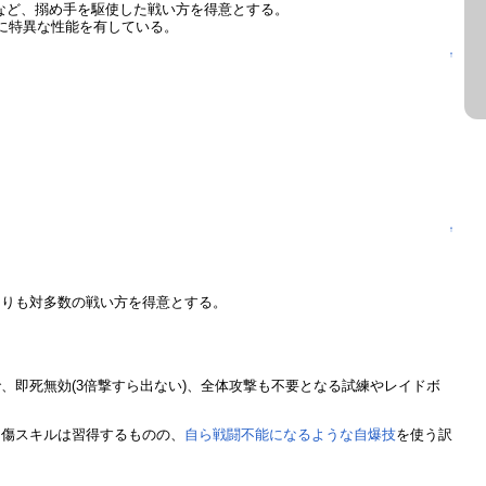
など、搦め手を駆使した戦い方を得意とする。
に特異な性能を有している。
↑
↑
よりも対多数の戦い方を得意とする。
即死無効(3倍撃すら出ない)、全体攻撃も不要となる試練やレイドボ
自傷スキルは習得するものの、
自ら戦闘不能になるような自爆技
を使う訳