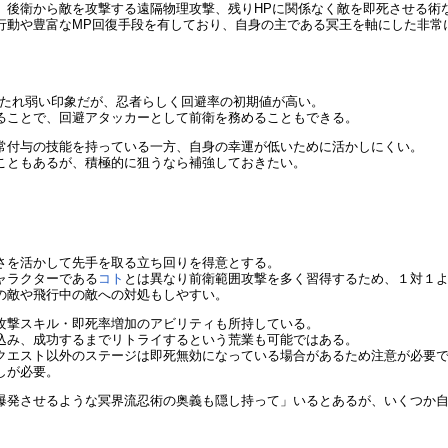
、後衛から敵を攻撃する遠隔物理攻撃、残りHPに関係なく敵を即死させる術
行動や豊富なMP回復手段を有しており、自身の主である冥王を軸にした非常
打たれ弱い印象だが、忍者らしく回避率の初期値が高い。
ることで、回避アタッカーとして前衛を務めることもできる。
常付与の技能を持っている一方、自身の幸運が低いために活かしにくい。
こともあるが、積極的に狙うなら補強しておきたい。
さを活かして先手を取る立ち回りを得意とする。
ャラクターである
コト
とは異なり前衛範囲攻撃を多く習得するため、１対１
の敵や飛行中の敵への対処もしやすい。
攻撃スキル・即死率増加のアビリティも所持している。
込み、成功するまでリトライするという荒業も可能ではある。
クエスト以外のステージは即死無効になっている場合があるため注意が必要で、
しが必要。
爆発させるような冥界流忍術の奥義も隠し持って」いるとあるが、いくつか