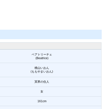
ベアトリーチェ
(Beatrice)
桃山いおん
(ももやまいおん)
冥界の住人
女
161cm