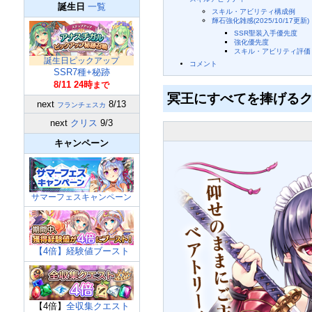
誕生日
一覧
スキル・アビリティ構成例
輝石強化雑感(2025/10/17更新)
SSR聖装入手優先度
強化優先度
スキル・アビリティ評価
誕生日ピックアップ
コメント
SSR7種+秘跡
8/11 24時
まで
冥王にすべてを捧げる
next
8/13
フランチェスカ
next
クリス
9/3
キャンペーン
サマーフェスキャンペーン
【4倍】経験値ブースト
【4倍】
全収集クエスト