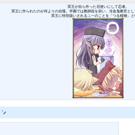
冥王が自ら作った召使いにして忍者。
冥王に作られたのが何よりの自慢。学園では教師役を担い、冷血鬼教官とし
冥王に特別扱いされる
ユー
のことを「つる植物」と
て
†