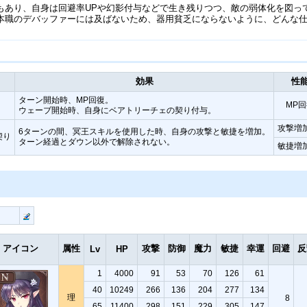
もあり、自身は回避率UPや幻影付与などで生き残りつつ、敵の弱体化を図っ
本職のデバッファーには及ばないため、器用貧乏にならないように、どんな
効果
性
ターン開始時、MP回復。
MP
ウェーブ開始時、自身にベアトリーチェの契り付与。
攻撃増加
6ターンの間、冥王スキルを使用した時、自身の攻撃と敏捷を増加。
契り
ターン経過とダウン以外で解除されない。
敏捷増加
アイコン
属性
攻撃
防御
魔力
敏捷
幸運
回避
反
Lv
HP
1
4000
91
53
70
126
61
40
10249
266
136
204
277
134
理
8
65
11400
298
151
229
305
147