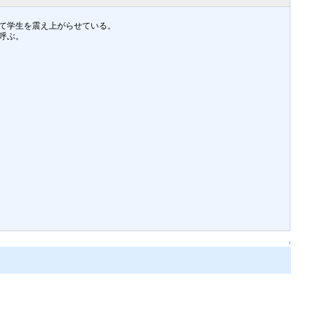
て学生を震え上がらせている。
呼ぶ。
↑