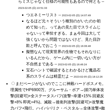
らミスじゃなく仕様の可能性もあるので何とも --
2023-02-05 (日) 10:51:33
つエネミーリスト --
2023-02-05 (日) 14:07:49
なるほど元々そういう種別のがいたのか初
めて知った。ってあの見た目でスライムじ
ゃないって卑怯すぎる。まぁ今回は大して
強くないから問題ではないけど、見た目詐
欺と呼んでおこう --
2023-02-05 (日) 16:06:48
擬態なんて現実世界の生物でもそれなりに
いるんだから、ゲーム内に一切いない方が
不自然まである --
2023-02-05 (日) 16:46:24
宝石ハントで確認するとわかるけど魔晶石
系のスライムは精霊だよ --
2023-02-05 (日) 18:12:26
まだページがないのでここに神殿ハードボスメモ。
理属性でHP6900万。グルーサム・ボア→(前?)単体攻
撃(回避可)+全ステータスバフ(攻撃~幸運+15% 回避反
撃+8% 即死+4%)。滅殺→後衛列攻撃(回避可)+攻撃魔
力バフ+飛行。ハイパバリク・ペスタル→全体攻撃+敵