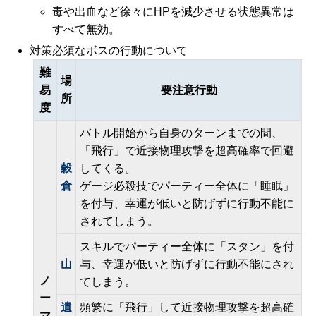
毒や出血など徐々にHPを減少させる状態異常は
すべて無効。
対策必須なボスの行動について
難
場
易
要注意行動
所
度
バトル開始から自身のターンまでの間、
「飛行」で近接物理攻撃を超高確率で回避
穀
してくる。
倉
ゲージ必殺技でパーティー全体に「睡眠」
を付与、幸運が低いと防げずに行動不能に
されてしまう。
スキルでパーティー全体に「スタン」を付
山
与、幸運が低いと防げずに行動不能にされ
ノ
てしまう。
ー
遺
頻繁に「飛行」して近接物理攻撃を超高確
マ