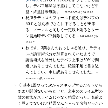
し。デバフ解除は序盤はしてこないけど中
盤・終盤は未確認。 --
2023-02-05 (日) 00:16:08
秘跡ラディスのフィールド使えばデバフの
50％とは別枠でさらに下げることが出来
る ノーマルと同じく一定以上削るとター
ン開始時デバフ解除してくる --
2023-02-05 (日)
10:01:51
枝です。3葉さんのおっしゃる通り、ラディ
スの誘雷術式分が加算されていたようで、
誘雷術式を除外したデバフ上限は50%で間
違いありませんでした。確認不足で書き込
んでしまい、申し訳ありませんでした。 --
2023-02-05 (日) 13:47:49
基本1回やって次からスキップするだろうから
あまり関係ないかもだけど、道中のスライム型の
敵の種族がスライムじゃなく精霊だった。名前よ
く覚えてないけど精霊なんたらって名前だったか