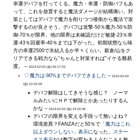
幸運デバフを打ってくる。魔力・幸運・防御バフもあ
って、これを放置すると魔法ダメージが結構痛い。対
策としてはデバフで魔力を削りつつ後衛から魔法で攻
撃するのが良さそう。デバフは攻撃-50％魔力-50％防
御-70％が限界。他の限界は未確認だけど敏捷-23％幸
運-43％回避率-40％までは下がった。初期状態なら味
方の幸運2500で氷結入るか半々くらい。穀倉/山をク
リアできる戦力なら"ちゃんと対策すれば"イケる難易
度。 --
2023-02-03 (金) 00:17:52
魔力は-90%までデバフできました
--
2023-02-03
(金) 22:03:28
デバフ解除はしてきそうな感じ？ ノーマ
ルみたいにＨＰで解除とかあったりするん
かな --
2023-02-03 (金) 23:20:36
デバフの限界を変える手段って無いよね？
環境差異？FANZAだと50％で
「魔力はこれ
以上ダウンしない」表示
になった。
ステー
タス表示
だけ数字が変わるようなことも無