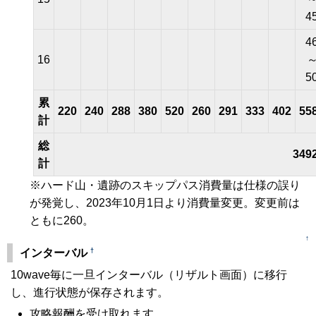
4
4
16
5
累
220
240
288
380
520
260
291
333
402
55
計
総
349
計
※ハード山・遺跡のスキップパス消費量は仕様の誤り
が発覚し、2023年10月1日より消費量変更。変更前は
ともに260。
↑
†
インターバル
10wave毎に一旦インターバル（リザルト画面）に移行
し、進行状態が保存されます。
攻略報酬を受け取れます。