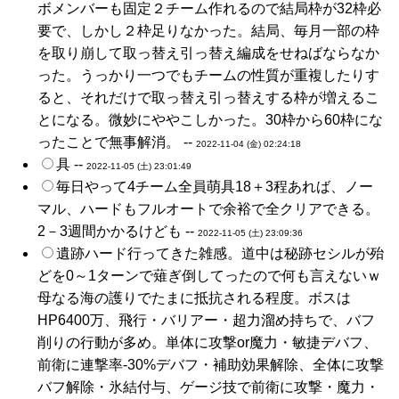
ボメンバーも固定２チーム作れるので結局枠が32枠必
要で、しかし２枠足りなかった。結局、毎月一部の枠
を取り崩して取っ替え引っ替え編成をせねばならなか
った。うっかり一つでもチームの性質が重複したりす
ると、それだけで取っ替え引っ替えする枠が増えるこ
とになる。微妙にややこしかった。30枠から60枠にな
ったことで無事解消。 --
2022-11-04 (金) 02:24:18
具 --
2022-11-05 (土) 23:01:49
毎日やって4チーム全員萌具18＋3程あれば、ノー
マル、ハードもフルオートで余裕で全クリアできる。
2－3週間かかるけども --
2022-11-05 (土) 23:09:36
遺跡ハード行ってきた雑感。道中は秘跡セシルが殆
どを0～1ターンで薙ぎ倒してったので何も言えないｗ
母なる海の護りでたまに抵抗される程度。ボスは
HP6400万、飛行・バリアー・超力溜め持ちで、バフ
削りの行動が多め。単体に攻撃or魔力・敏捷デバフ、
前衛に連撃率-30%デバフ・補助効果解除、全体に攻撃
バフ解除・氷結付与、ゲージ技で前衛に攻撃・魔力・