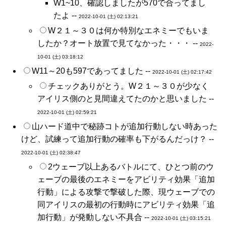
W1~10、確認しましたが570で合ってまし
たよ --
2022-10-01 (土) 02:13:21
W２１～３０は何か特別なエネミーでもいま
したか？オート放置で見てなかった・・・ --
2022-
10-01 (土) 03:18:12
W11～20も597であってました --
2022-10-01 (土) 02:17:42
チェックありがとう。W２１～３０が少なく
アイリス側のと見間違えてたのかと思いました --
2022-10-01 (土) 02:59:21
山ハード道中で秘跡コトが追加行動しない時あった
けど、試練って追加行動の確率も下がるんだっけ？ --
2022-10-01 (土) 02:38:47
2ウェーブ以上あるバトルにて、ひとつ前のウ
ェーブの最後のエネミーをアビリティ効果「追加
行動」による攻撃で撃破した際、現ウェーブでの
同アイリスの最初の行動時にアビリティ効果「追
加行動」が発動しない不具合 --
2022-10-01 (土) 03:15:21