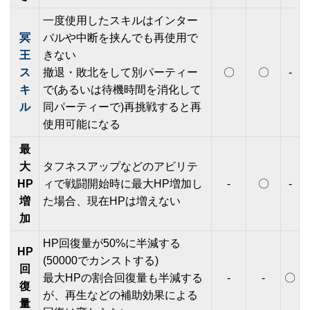
一度使用したスキルはインター
冥
バルや中断を挟んでも再使用で
王
きない
ス
撤退・敗北をして別パーティー
〇
〇
-
キ
で(あるいは待機時間を消化して
ル
同パーティーで)再挑戦すると再
使用可能になる
最
大
タフネスアップなどのアビリテ
HP
ィで戦闘開始時に最大HP増加し
-
〇
-
増
た場合、現在HPは増えない
加
HP回復量が50%に半減する
HP
(50000でカンストする)
回
最大HPの割合回復量も半減する
-
-
〇
復
が、再生などの補助効果による
量