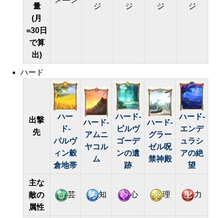
量
ジ
ジ
ジ
ジ
(月
=30日
で算
出)
ハード
ハー
ハード-
ハード-
出撃
ハード-
ハード-
ド-
ビルヴ
エンデ
先
アムニ
グラー
パルヴ
ゴーデ
ュラシ
ヤコル
ゼル呪
ィン穀
ンの遺
アの絶
ム
禁神殿
倉地帯
跡
望
主な
芸
知
心
理
力
敵の
属性