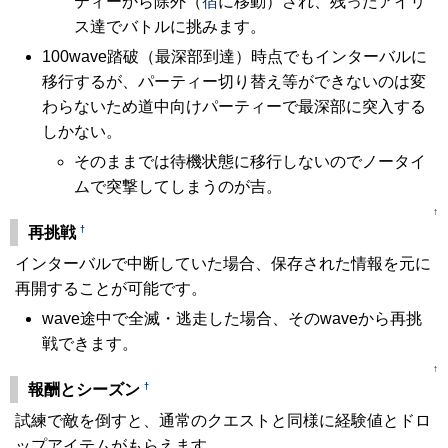
ティーから除外（
宿
に移動）され、残ったアイリ
ス達でバトルに挑みます。
100wave踏破（最深部到達）時点でもインターバルに
移行するが、パーティー切り替え等ができないのは変
わらないため道中向けパーティーで最深部に突入する
しかない。
そのままでは待機状態に移行しないのでノータイ
ムで突撃してしまうのが吉。
↑
†
再挑戦
インターバルで中断していた場合、保存された情報を元に
再開することが可能です。
wave途中で全滅・逃走した場合、そのwaveから再挑
戦できます。
↑
†
報酬とシーズン
試練で敵を倒すと、通常のクエストと同様に経験値とドロ
ップアイテムがもらえます。