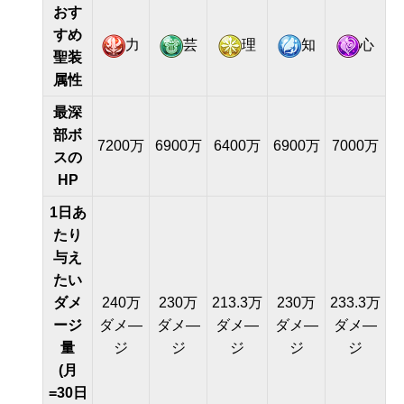
おす
すめ
力
芸
理
知
心
聖装
属性
最深
部ボ
7200万
6900万
6400万
6900万
7000万
スの
HP
1日あ
たり
与え
たい
ダメ
240万
230万
213.3万
230万
233.3万
ージ
ダメ―
ダメ―
ダメ―
ダメ―
ダメ―
量
ジ
ジ
ジ
ジ
ジ
(月
=30日