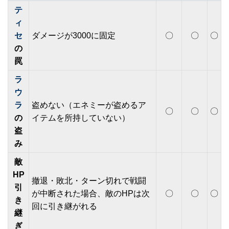
テ
ィ
セ
ダメージが3000に固定
〇
〇
〇
の
罠
ラ
ウ
ラ
盗めない（エネミーが盗めるア
〇
〇
〇
の
イテムを所持していない）
盗
み
敵
HP
撤退・敗北・ターン切れで戦闘
引
が中断された場合、敵のHPは次
〇
〇
〇
き
回に引き継がれる
継
ぎ