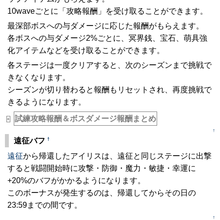
10waveごとに「攻略報酬」を受け取ることができます。
最深部ボスへの与ダメージに応じた報酬がもらえます。
各ボスへの与ダメージ2%ごとに、冥界銭、宝石、萌具強
化アイテムなどを受け取ることができます。
各ステージは一度クリアすると、次のシーズンまで挑戦で
きなくなります。
シーズンが切り替わると報酬もリセットされ、再度挑戦で
きるようになります。
試練攻略報酬＆ボスダメージ報酬まとめ
+
↑
†
遠征バフ
遠征
から帰還したアイリスは、遠征と同じステージに出撃
すると戦闘開始時に攻撃・防御・魔力・敏捷・幸運に
+20%のバフがかかるようになります。
このボーナスが発生するのは、帰還してからその日の
23:59までの間です。
↑