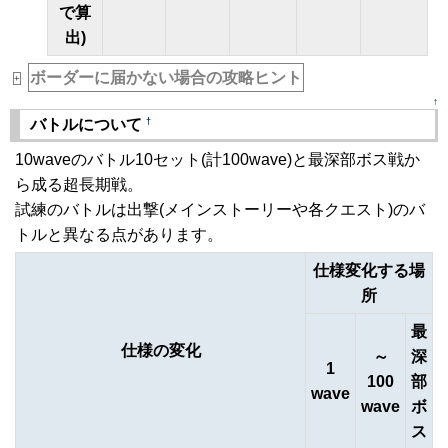
で算
出)
ボーダーに届かない場合の攻略ヒント
+
↑
†
バトルについて
10waveのバトル10セット(計100wave)と最深部ボス戦か
ら成る超長期戦。
試練のバトルは出撃(メインストーリーや各クエスト)のバ
トルと異なる点があります。
仕様変化する場
所
最
仕様の変化
～
深
1
100
部
wave
wave
ボ
ス