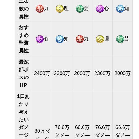
主な
力
理
芸
心
知
敵の
属性
おす
すめ
心
知
力
理
芸
聖装
属性
最深
部ボ
2400万
2300万
2000万
2300万
2000万
スの
HP
1日あ
たり
与え
たい
ダメ
76.6万
66.6万
76.6万
66.6万
80万ダ
ージ
ダメ―
ダメ―
ダメ―
ダメ―
メ―ジ