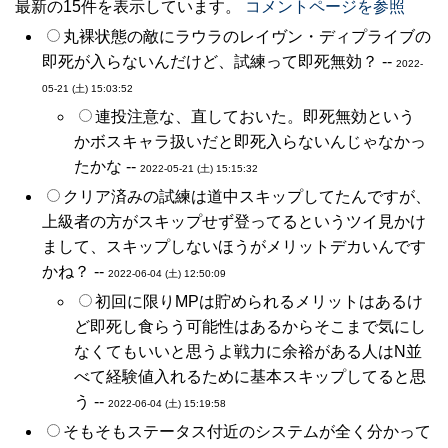
最新の15件を表示しています。
コメントページを参照
丸裸状態の敵にラウラのレイヴン・ディプライブの
即死が入らないんだけど、試練って即死無効？ --
2022-
05-21 (土) 15:03:52
連投注意な、直しておいた。即死無効という
かボスキャラ扱いだと即死入らないんじゃなかっ
たかな --
2022-05-21 (土) 15:15:32
クリア済みの試練は道中スキップしてたんですが、
上級者の方がスキップせず登ってるというツイ見かけ
まして、スキップしないほうがメリットデカいんです
かね？ --
2022-06-04 (土) 12:50:09
初回に限りMPは貯められるメリットはあるけ
ど即死し食らう可能性はあるからそこまで気にし
なくてもいいと思うよ戦力に余裕がある人はN並
べて経験値入れるために基本スキップしてると思
う --
2022-06-04 (土) 15:19:58
そもそもステータス付近のシステムが全く分かって