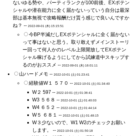
ないゆる勢や、パーティランクが100前後、EXポテン
シャルや潜在能力に全く届かないっていう自分は最深
部は基本無視で攻略報酬だけ貰う感じで良いんですか
ね？ --
2022-09-01 (木) 15:15:51
今BP半減だしEXポテンシャルに全く届かない
って事はないと思う。取り敢えずメインストーリ
ー回って何人かのレベル上限開放してEXポテン
シャル稼げるようにしてから試練道中スキップす
るのがおススメ --
2022-09-01 (木) 16:01:11
山ハードメモ --
2022-10-01 (土) 01:23:41
経験値W１ ５７０ --
2022-10-01 (土) 01:34:40
W２ 597 --
2022-10-01 (土) 01:36:41
W3 ５６８ --
2022-10-01 (土) 01:40:03
W4 ６５２ --
2022-10-01 (土) 01:44:14
W５ ６８１ --
2022-10-01 (土) 01:48:15
W３少ないので、W1 W2のチェックお願い
します。 --
2022-10-01 (土) 01:50:18