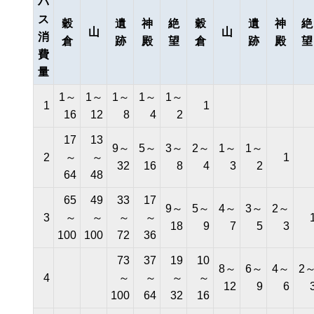
パ
ス
穀
遺
神
絶
穀
遺
神
絶
山
山
消
倉
跡
殿
望
倉
跡
殿
望
費
量
1～
1～
1～
1～
1～
1
1
16
12
8
4
2
17
13
9～
5～
3～
2～
1～
1～
2
～
～
1
32
16
8
4
3
2
64
48
65
49
33
17
9～
5～
4～
3～
2～
3
～
～
～
～
18
9
7
5
3
100
100
72
36
73
37
19
10
8～
6～
4～
2
4
～
～
～
～
12
9
6
100
64
32
16