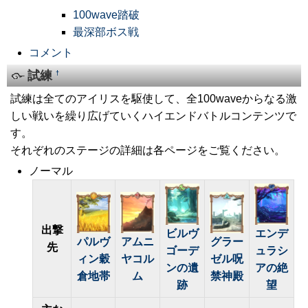
100wave踏破
最深部ボス戦
コメント
試練
†
試練は全てのアイリスを駆使して、全100waveからなる激
しい戦いを繰り広げていくハイエンドバトルコンテンツで
す。
それぞれのステージの詳細は各ページをご覧ください。
ノーマル
出撃
ビルヴ
エンデ
パルヴ
アムニ
グラー
先
ゴーデ
ュラシ
ィン穀
ヤコル
ゼル呪
ンの遺
アの絶
倉地帯
ム
禁神殿
跡
望