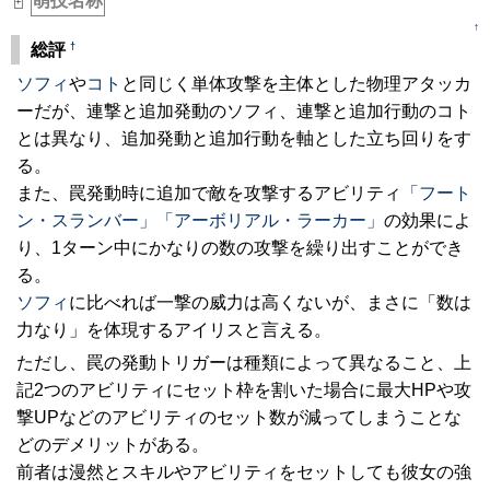
萌技名称
+
↑
†
総評
ソフィ
や
コト
と同じく単体攻撃を主体とした物理アタッカ
ーだが、連撃と追加発動のソフィ、連撃と追加行動のコト
とは異なり、追加発動と追加行動を軸とした立ち回りをす
る。
また、罠発動時に追加で敵を攻撃するアビリティ
「フート
ン・スランバー」
「アーボリアル・ラーカー」
の効果によ
り、1ターン中にかなりの数の攻撃を繰り出すことができ
る。
ソフィ
に比べれば一撃の威力は高くないが、まさに「数は
力なり」を体現するアイリスと言える。
ただし、罠の発動トリガーは種類によって異なること、上
記2つのアビリティにセット枠を割いた場合に最大HPや攻
撃UPなどのアビリティのセット数が減ってしまうことな
どのデメリットがある。
前者は漫然とスキルやアビリティをセットしても彼女の強