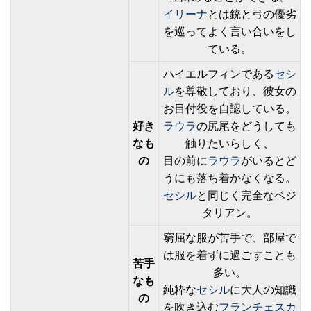
イリーナ
とは銃と弓の優劣
を巡ってよく言い合いをし
ている。
ハイエルフィンである
セシ
ル
を尊敬しており、彼女の
お目付役を自認している。
好き
ラウラ
の尻尾をどうしても
なも
触りたいらしく、
の
目の前に
ラウラ
がいるとど
うにも落ち着かなくなる。
セシル
と同じく完全なベジ
タリアン。
窮屈な服が苦手で、部屋で
は服を着ずに過ごすことも
苦手
多い。
なも
純粋な
セシル
に大人の知識
の
を吹き込む
フランチェスカ