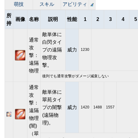
萌技
スキル
アビリティ
所
画像
名称
説明
性能
1
2
3
4
5
持
敵単体に
通常
白閃タイ
攻
プの遠隔
威力
1230
撃：
物理攻
遠隔
撃。
物理
後列でも通常攻撃がダメージ減衰しない
通常
敵単体に
攻
翠苑タイ
撃：
プの闇撃
威力
1420
1488
1557
遠隔
(遠隔物
物理
理)。
(闇)
（翠