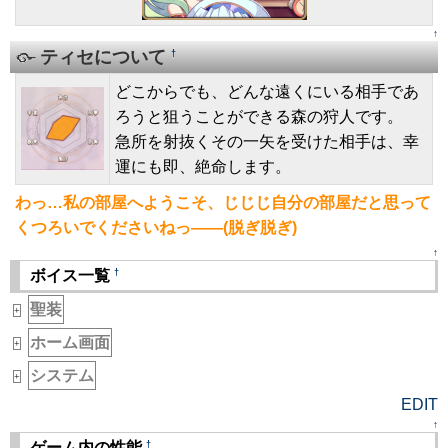
↑
ティセについて
†
どこからでも、どんな遠くにいる相手であ
ろうと狙うことができる森の狩人です。
急所を射抜くその一矢を受けた相手は、幸
運にも即、絶命します。
わっ…私の部屋へようこそ、じじじ自分の部屋だと思って
くつろいでくださいねっ――(脱ぎ脱ぎ)
↑
†
ボイス一覧
聖装
+
ホーム画面
+
システム
+
EDIT
↑
†
ゲーム内の性能