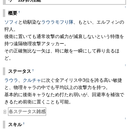
↑
†
概要
ソフィ
と幼馴染な
ラウラモフり隊
、もとい、エルフィンの
狩人。
後衛に置いても通常攻撃の威力が減衰しないという特徴を
持つ遠隔物理攻撃アタッカー。
その正確無比な一矢は、時に敵を一瞬にして葬り去るほ
ど。
↑
†
ステータス
ラウラ
、
クルチャ
に次ぐ全アイリス中3位を誇る高い敏捷
と、物理キャラの中でも平均以上の攻撃力を持つ。
基本的に後衛キャラなため打たれ弱いが、回避率を補強で
きるため前衛に置くことも可能。
各ステータス雑感
+
↑
†
スキル