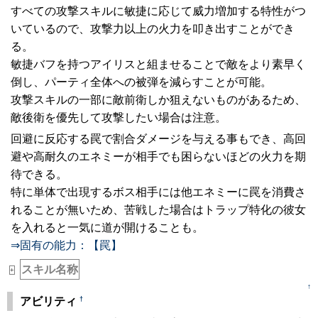
すべての攻撃スキルに敏捷に応じて威力増加する特性がつ
いているので、攻撃力以上の火力を叩き出すことができ
る。
敏捷バフを持つアイリスと組ませることで敵をより素早く
倒し、パーティ全体への被弾を減らすことが可能。
攻撃スキルの一部に敵前衛しか狙えないものがあるため、
敵後衛を優先して攻撃したい場合は注意。
回避に反応する罠で割合ダメージを与える事もでき、高回
避や高耐久のエネミーが相手でも困らないほどの火力を期
待できる。
特に単体で出現するボス相手には他エネミーに罠を消費さ
れることが無いため、苦戦した場合はトラップ特化の彼女
を入れると一気に道が開けることも。
⇒固有の能力：【罠】
スキル名称
+
↑
†
アビリティ