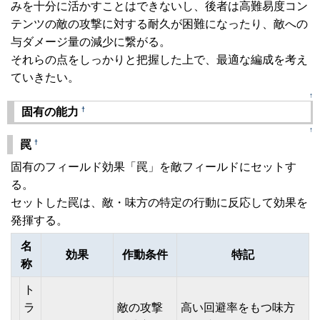
みを十分に活かすことはできないし、後者は高難易度コン
テンツの敵の攻撃に対する耐久が困難になったり、敵への
与ダメージ量の減少に繋がる。
それらの点をしっかりと把握した上で、最適な編成を考え
ていきたい。
↑
†
固有の能力
↑
†
罠
固有のフィールド効果「罠」を敵フィールドにセットす
る。
セットした罠は、敵・味方の特定の行動に反応して効果を
発揮する。
名
効果
作動条件
特記
称
ト
ラ
敵の攻撃
高い回避率をもつ味方