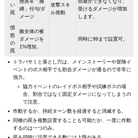
態異常「捕
回避ができなくなり、
い
攻撃スキ
縛」付与/ダ
受けるダメージが増加
罠
ル発動
メージ
します。
憤
敵全体の被
怒
ダメージを
同時に99まで設置可。
の
1%増加。
罠
トラバサミと落とし穴は、メインストーリーや冒険イ
ベントのボス相手でも割合ダメージが通るので非常に
強力。
協力イベントのレイドボス相手や試練ボスの場
合、割合ではなく固定ダメージになってしまうの
で注意。
作動するか、持続ターン数を経過すると消滅する。
同種の罠を複数設置することも可能だが、一度に作動
するのは一つのみ。
罠を同時に設置できる数には上限がある。