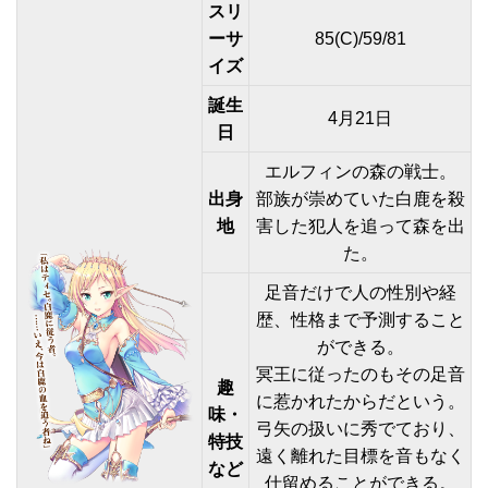
スリ
ーサ
85(C)/59/81
イズ
誕生
4月21日
日
エルフィンの森の戦士。
出身
部族が崇めていた白鹿を殺
地
害した犯人を追って森を出
た。
足音だけで人の性別や経
歴、性格まで予測すること
ができる。
冥王に従ったのもその足音
趣
に惹かれたからだという。
味・
弓矢の扱いに秀でており、
特技
遠く離れた目標を音もなく
など
仕留めることができる。