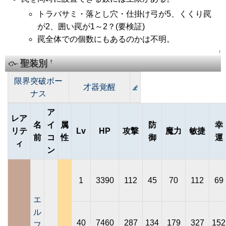
トラバサミ・落とし穴・仕掛け弓が5、くくり罠
が2、囲い罠が1～2？(要検証)
罠全体での個数にもあるのかは不明。
↑
聖装別
†
限界突破ボー
才器覚醒
ナス
ア
レア
名
イ
属
防
幸
リテ
Lv
HP
攻撃
魔力
敏捷
前
コ
性
御
運
ィ
ン
1
3390
112
45
70
112
69
エ
ル
40
7460
287
134
179
327
152
フ