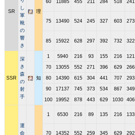
り
60
11885
455
211
284
518
241
し
SR
理
軍
75
13490
524
245
327
603
273
靴
の
響
85
15922
628
297
392
732
322
き
1
5940
216
93
155
216
121
深
き
70
13055
552
271
396
629
266
森
SSR
知
80
14390
615
304
441
707
293
の
90
17137
745
373
534
867
349
射
手
100
19952
878
443
629
1030
406
1
6530
216
89
135
216
133
運
命
70
14352
552
259
345
629
292