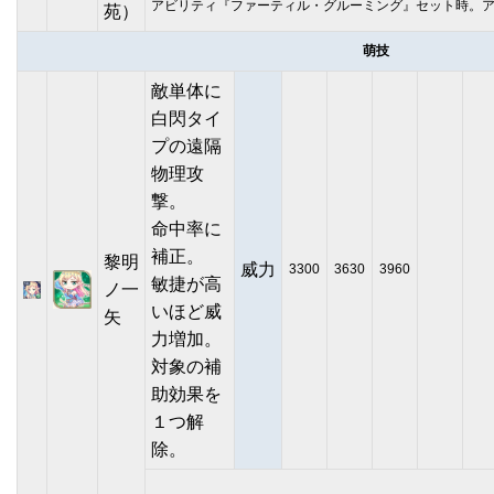
アビリティ『ファーティル・グルーミング』セット時。ア
苑）
萌技
敵単体に
白閃タイ
プの遠隔
物理攻
撃。
命中率に
補正。
黎明
威力
3300
3630
3960
敏捷が高
ノ一
いほど威
矢
力増加。
対象の補
助効果を
１つ解
除。