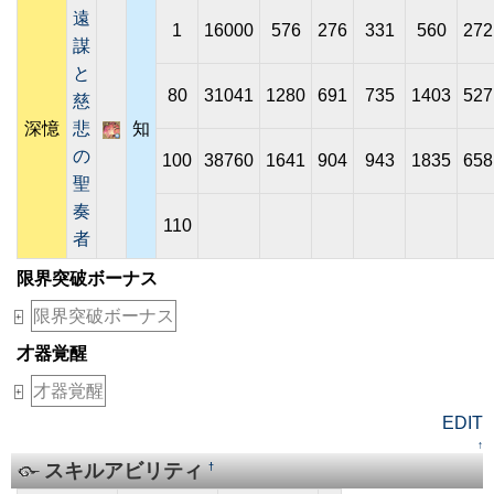
遠
1
16000
576
276
331
560
272
謀
と
80
31041
1280
691
735
1403
527
慈
深憶
悲
知
の
100
38760
1641
904
943
1835
658
聖
奏
110
者
限界突破ボーナス
限界突破ボーナス
+
才器覚醒
才器覚醒
+
EDIT
↑
スキルアビリティ
†