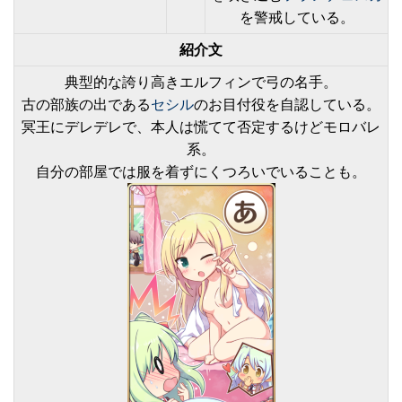
を警戒している。
紹介文
典型的な誇り高きエルフィンで弓の名手。
古の部族の出である
セシル
のお目付役を自認している。
冥王にデレデレで、本人は慌てて否定するけどモロバレ
系。
自分の部屋では服を着ずにくつろいでいることも。