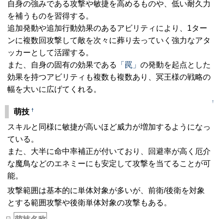
自身の強みである攻撃や敏捷を高めるものや、低い耐久力
を補うものを習得する。
追加発動や追加行動効果のあるアビリティにより、1ター
ンに複数回攻撃して敵を次々に葬り去っていく強力なアタ
ッカーとして活躍する。
また、自身の固有の効果である
「罠」
の発動を起点とした
効果を持つアビリティも複数も複数あり、冥王様の戦略の
幅を大いに広げてくれる。
↑
†
萌技
スキルと同様に敏捷が高いほど威力が増加するようになっ
ている。
また、大半に命中率補正が付いており、回避率が高く厄介
な魔鳥などのエネミーにも安定して攻撃を当てることが可
能。
攻撃範囲は基本的に単体対象が多いが、前衛/後衛を対象
とする範囲攻撃や後衛単体対象の攻撃もある。