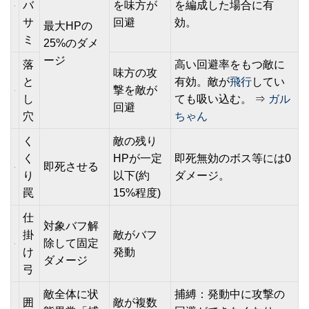
バ
を味方が
を編成した場合に有
サ
回避
効。
最大HPの
ミ
25%のダメ
ージ
落
高い回避率をもつ敵に
味方の攻
と
有効。敵が
飛行
してい
撃を敵が
し
ても吸い込む。 ⇒
ガル
回避
穴
ちゃん
く
敵の残り
く
HPが一定
即死無効のボス等には0
即死させる
り
以下(約
ダメージ。
罠
15%程度)
仕
対象バフ解
掛
敵がバフ
除して固定
け
発動
ダメージ
弓
敵全体に状
捕縛：発動中に攻撃の
囲
敵が複数