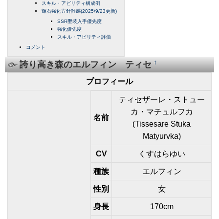
スキル・アビリティ構成例
輝石強化方針雑感(2025/9/23更新)
SSR聖装入手優先度
強化優先度
スキル・アビリティ評価
コメント
誇り高き森のエルフィン ティセ
†
プロフィール
ティセザーレ・ストュー
カ・マチュルフカ
名前
(Tissesare Stuka
Matyurvka)
CV
くすはらゆい
種族
エルフィン
性別
女
身長
170cm